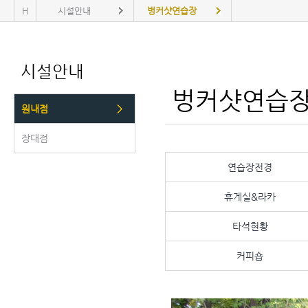
H
시설안내
벙커샷연습장
시설안내
벙커샷연습
원내점
장대점
연습장전경
휴게실&라카
타석현황
커피숍